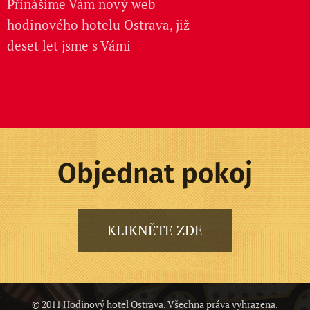
Přinášíme Vám nový web
hodinového hotelu Ostrava, již
deset let jsme s Vámi
Objednat pokoj
KLIKNĚTE ZDE
© 2011 Hodinový hotel Ostrava. Všechna práva vyhrazena.