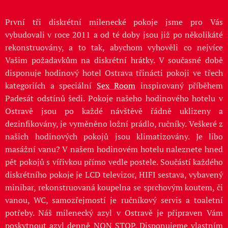
První tři diskrétní milenecké pokoje jsme pro Vás
vybudovali v roce 2011 a od té doby jsou již po několikáté
rekonstruovány, a to tak, abychom vyhověli co nejvíce
Vašim požadavkům na diskrétní hrátky. V současné době
disponuje hodinový hotel Ostrava třinácti pokoji ve třech
kategoriích a speciální
Sex Room
inspirovaný příběhem
Padesát odstínů šedi. Pokoje našeho hodinového hotelu v
Ostravě jsou po každé návštěvě řádně uklizeny a
dezinfikovány, je vyměněno ložní prádlo, ručníky. Veškeré z
našich hodinových pokojů jsou klimatizovány. Je libo
masážní vanu? V našem hodinovém hotelu naleznete hned
pět pokojů s vířivkou přímo vedle postele. Součástí každého
diskrétního pokoje je LCD televizor, HIFI sestava, vybavený
minibar, rekonstruovaná koupelna se sprchovým koutem, či
vanou, WC, samozřejmostí je ručníkový servis a toaletní
potřeby. Náš milenecký azyl v Ostravě je připraven Vám
poskytnout azyl denně NON STOP. Disponujeme vlastním