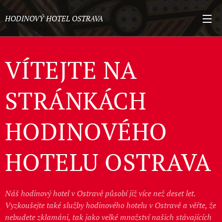
HODINOVÝ HOTEL OSTRAVA
VÍTEJTE NA
STRÁNKÁCH
HODINOVÉHO
HOTELU OSTRAVA
Náš hodinový hotel v Ostravě působí již více než deset let.
Vyzkoušejte také služby hodinového hotelu v Ostravě a věřte, že
nebudete zklamáni, tak jako velké množství našich stávajících