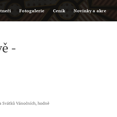
tneři
Fotogalerie
Ceník
Novinky a akce
ě -
 a Svátků Vánočních, hodně