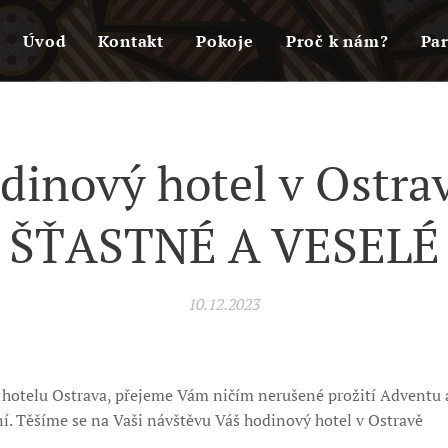
Úvod
Kontakt
Pokoje
Proč k nám?
Par
dinový hotel v Ostrav
ŠŤASTNÉ A VESELÉ
10.12.2023
 hotelu Ostrava, přejeme Vám ničím nerušené prožití Adventu
í. Těšíme se na Vaši návštěvu Váš hodinový hotel v Ostravě