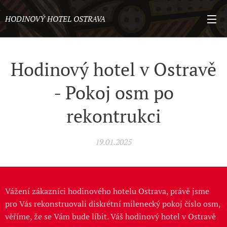
HODINOVÝ HOTEL OSTRAVA
Hodinový hotel v Ostravě
- Pokoj osm po
rekontrukci
19.01.2025
Vážení zákazníci hodinového hotelu Ostrava, právě jsme
pro Vás rekonstruovali diskrétní milenecký pokoj číslo osm,
věříme, že se Vám bude líbit. Váš hodinový hotel v Ostravě