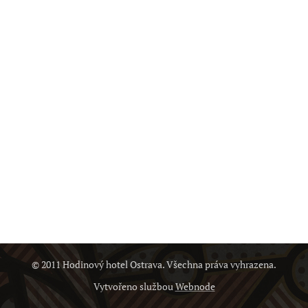
© 2011 Hodinový hotel Ostrava. Všechna práva vyhrazena.
Vytvořeno službou
Webnode