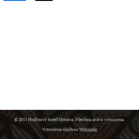
© 2011 Hodinový hotel Ostrava. Všechna práva vyhrazena.
Vytvořeno službou
Webnode