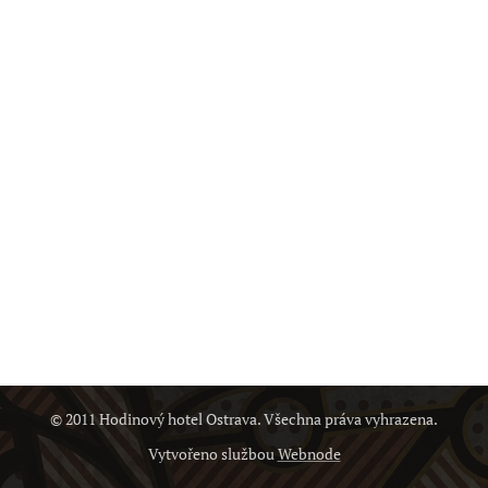
© 2011 Hodinový hotel Ostrava. Všechna práva vyhrazena.
Vytvořeno službou
Webnode